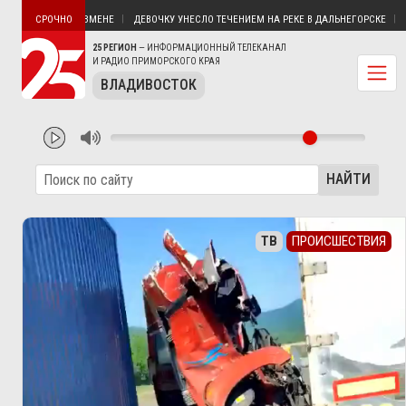
НЕНИЮ В ГОСИЗМЕНЕ
ДЕВОЧКУ УНЕСЛО ТЕЧЕНИЕМ НА РЕКЕ В ДАЛЬНЕГОРСКЕ
РОС
СРОЧНО
25 РЕГИОН
— ИНФОРМАЦИОННЫЙ ТЕЛЕКАНАЛ
И РАДИО ПРИМОРСКОГО КРАЯ
ВЛАДИВОСТОК
НАЙТИ
ТВ
ПРОИСШЕСТВИЯ