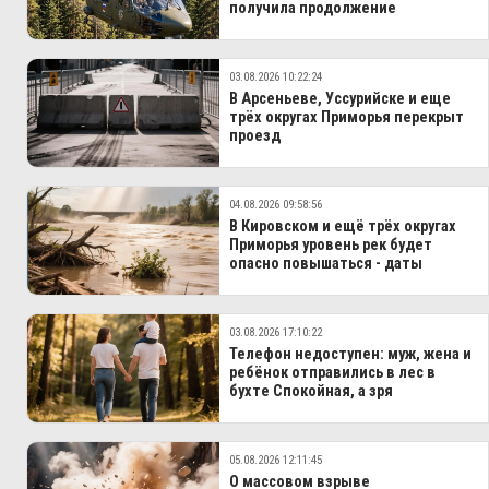
получила продолжение
03.08.2026 10:22:24
В Арсеньеве, Уссурийске и еще
трёх округах Приморья перекрыт
проезд
04.08.2026 09:58:56
В Кировском и ещё трёх округах
Приморья уровень рек будет
опасно повышаться - даты
03.08.2026 17:10:22
Телефон недоступен: муж, жена и
ребёнок отправились в лес в
бухте Спокойная, а зря
05.08.2026 12:11:45
О массовом взрыве