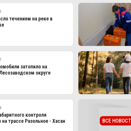
6
сло течением на реке в
ке
7
омобили затопило на
 Лесозаводском округе
8
абаритного контроля
ВСЕ НОВОС
 на трассе Разольное - Хасан