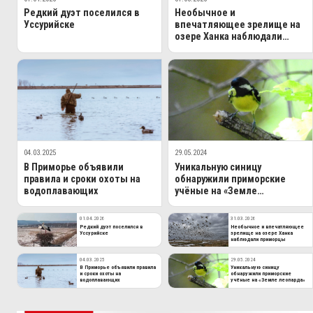
Редкий дуэт поселился в
Необычное и
Уссурийске
впечатляющее зрелище на
озере Ханка наблюдали
приморцы
04.03.2025
29.05.2024
В Приморье объявили
Уникальную синицу
правила и сроки охоты на
обнаружили приморские
водоплавающих
учёные на «Земле
леопарда»
01.04.2026
31.03.2026
Редкий дуэт поселился в
Необычное и впечатляющее
Уссурийске
зрелище на озере Ханка
наблюдали приморцы
04.03.2025
29.05.2024
В Приморье объявили правила
Уникальную синицу
и сроки охоты на
обнаружили приморские
водоплавающих
учёные на «Земле леопарда»