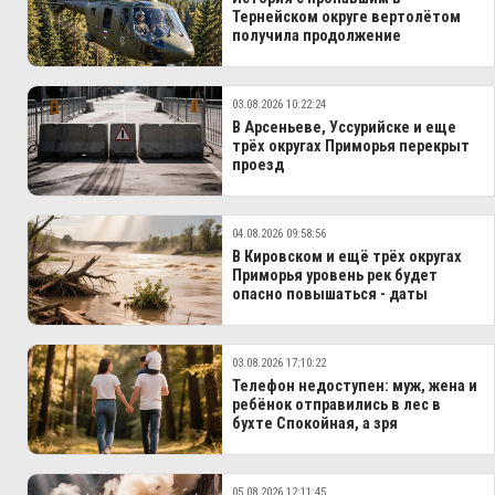
Тернейском округе вертолётом
получила продолжение
03.08.2026 10:22:24
В Арсеньеве, Уссурийске и еще
трёх округах Приморья перекрыт
проезд
04.08.2026 09:58:56
В Кировском и ещё трёх округах
Приморья уровень рек будет
опасно повышаться - даты
03.08.2026 17:10:22
Телефон недоступен: муж, жена и
ребёнок отправились в лес в
бухте Спокойная, а зря
05.08.2026 12:11:45