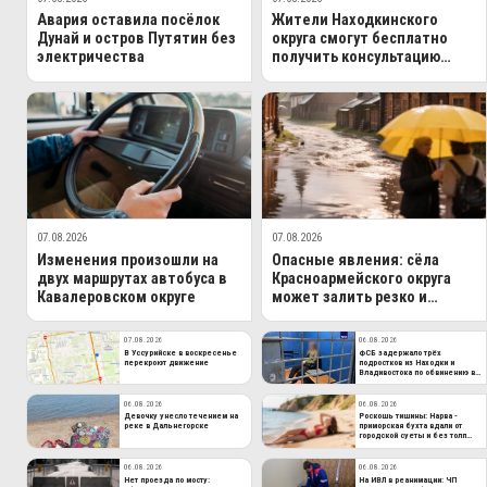
Авария оставила посёлок
Жители Находкинского
Дунай и остров Путятин без
округа смогут бесплатно
электричества
получить консультацию
опытного врача
07.08.2026
07.08.2026
Изменения произошли на
Опасные явления: сёла
двух маршрутах автобуса в
Красноармейского округа
Кавалеровском округе
может залить резко и
быстро
07.08.2026
06.08.2026
В Уссурийске в воскресенье
ФСБ задержало трёх
перекроют движение
подростков из Находки и
Владивостока по обвинению в
госизмене
06.08.2026
06.08.2026
Девочку унесло течением на
Роскошь тишины: Нарва -
реке в Дальнегорске
приморская бухта вдали от
городской суеты и без толп
туристов
06.08.2026
06.08.2026
Нет проезда по мосту:
На ИВЛ в реанимации: ЧП