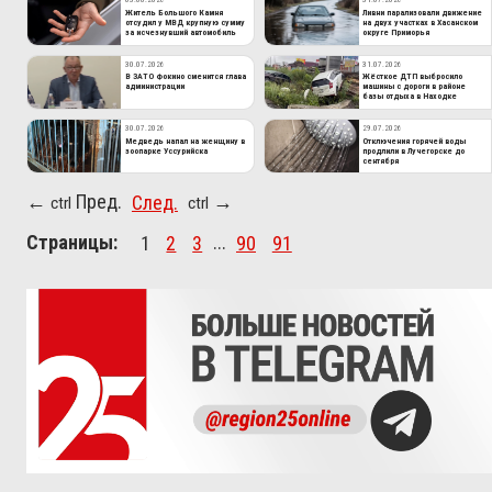
Житель Большого Камня
Ливни парализовали движение
отсудил у МВД крупную сумму
на двух участках в Хасанском
за исчезнувший автомобиль
округе Приморья
30.07.2026
31.07.2026
В ЗАТО Фокино сменится глава
Жёсткое ДТП выбросило
администрации
машины с дороги в районе
базы отдыха в Находке
30.07.2026
29.07.2026
Медведь напал на женщину в
Отключения горячей воды
зоопарке Уссурийска
продлили в Лучегорске до
сентября
Пред.
След.
←
→
ctrl
ctrl
Страницы:
1
2
3
...
90
91