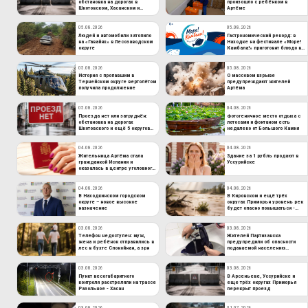
обстановка на дорогах в
произошло с ребёнком в
Шкотовском, Хасанском и
Артёме
других округах края
05.08.2026
05.08.2026
Людей и автомобили затопило
Гастрономический рекорд: в
на «Гавайях» в Лесозаводском
Находке на фестивале «Море!
округе
Камбала!» приготовят блюдо в
100-литровом казане
05.08.2026
05.08.2026
История с пропавшим в
О массовом взрыве
Тернейском округе вертолётом
предупреждают жителей
получила продолжение
Артёма
05.08.2026
04.08.2026
Проезда нет или затруднён:
Фотогеничное место отдыха с
обстановка на дорогах
лотосами и фонтаном есть
Шкотовского и ещё 5 округов
недалеко от Большого Камня
Приморья
04.08.2026
04.08.2026
Жительница Артёма стала
Здание за 1 рубль продают в
гражданкой Испании и
Уссурийске
оказалась в центре уголовного
дела
04.08.2026
04.08.2026
В Находкинском городском
В Кировском и ещё трёх
округе – новое высокое
округах Приморья уровень рек
назначение
будет опасно повышаться -
даты
03.08.2026
03.08.2026
Телефон недоступен: муж,
Жителей Партизанска
жена и ребёнок отправились в
предупредили об опасности
лес в бухте Спокойная, а зря
подаваемой населению
питьевой воды
03.08.2026
03.08.2026
Пункт весогабаритного
В Арсеньеве, Уссурийске и
контроля расстреляли на трассе
еще трёх округах Приморья
Разольное - Хасан
перекрыт проезд
03.08.2026
31.07.2026