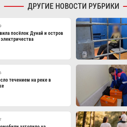
ДРУГИЕ НОВОСТИ РУБРИКИ
9
вила посёлок Дунай и остров
 электричества
6
сло течением на реке в
ке
7
омобили затопило на