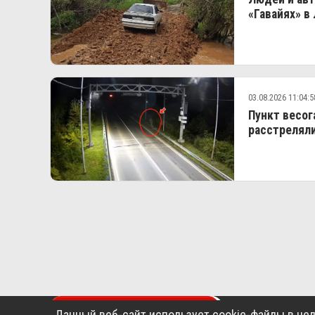
«Гавайях» в
03.08.2026 11:04:5
Пункт весог
расстреляли
ПОДАТЬ ОБЪЯВЛЕНИЕ
ГЛАВН
Данный веб-сайт использует cookie-файлы в це