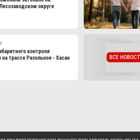
 Лесозаводском округе
8
абаритного контроля
ВСЕ НОВОС
 на трассе Разольное - Хасан
АЯ
НОВОСТИ
О НАС
КОНТАКТЫ
лях предоставления вам лучшего пользовательского опыта 