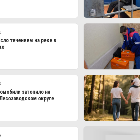
6
сло течением на реке в
ке
7
омобили затопило на
 Лесозаводском округе
8