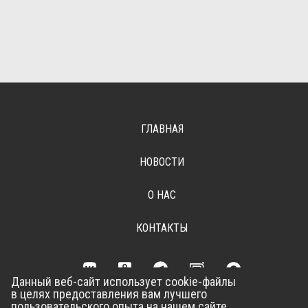
ГЛАВНАЯ
НОВОСТИ
О НАС
КОНТАКТЫ
Данный веб-сайт использует cookie-файлы
в целях предоставления вам лучшего
Разработка сайта –
Vladweb
пользовательского опыта на нашем сайте.