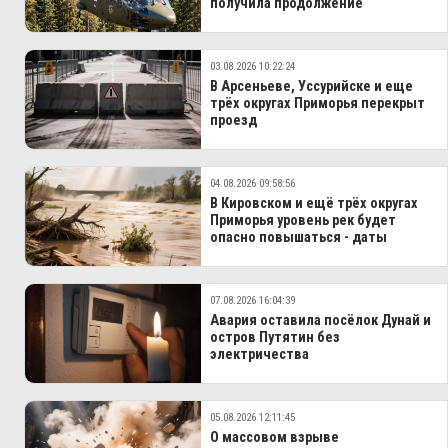
получила продолжение
03.08.2026 10:22:24
В Арсеньеве, Уссурийске и еще
трёх округах Приморья перекрыт
проезд
04.08.2026 09:58:56
В Кировском и ещё трёх округах
Приморья уровень рек будет
опасно повышаться - даты
07.08.2026 16:04:39
Авария оставила посёлок Дунай и
остров Путятин без
электричества
05.08.2026 12:11:45
О массовом взрыве