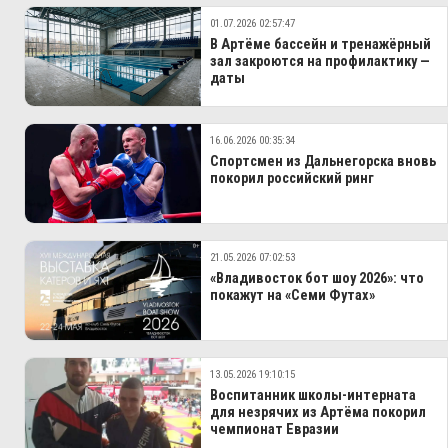
01.07.2026 02:57:47
В Артёме бассейн и тренажёрный
зал закроются на профилактику —
даты
16.06.2026 00:35:34
Спортсмен из Дальнегорска вновь
покорил российский ринг
21.05.2026 07:02:53
«Владивосток бот шоу 2026»: что
покажут на «Семи Футах»
13.05.2026 19:10:15
Воспитанник школы-интерната
для незрячих из Артёма покорил
чемпионат Евразии