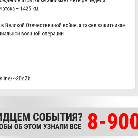
ождение этой гонки занимает четыре недели.
атска – 1425 км.
 в Великой Отечественной войне, а также защитникам
циальной военной операции.
online/~3DsZb