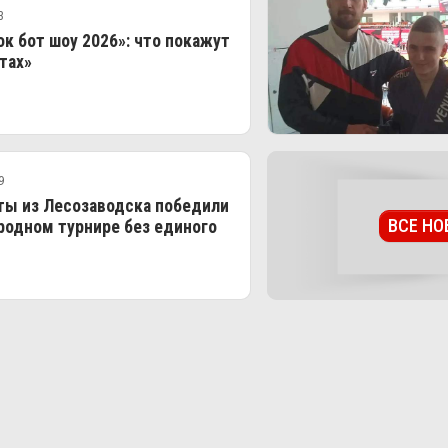
3
к бот шоу 2026»: что покажут
тах»
9
ты из Лесозаводска победили
ВСЕ НО
родном турнире без единого