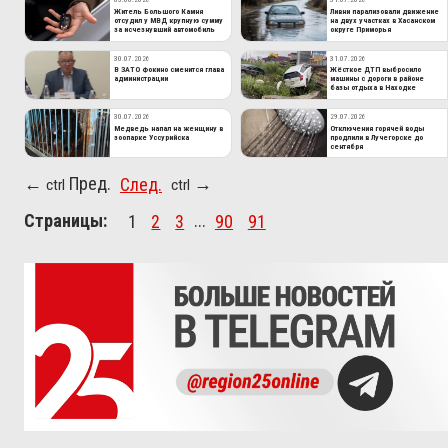
Житель Большого Камня
Ливни парализовали движение
отсудил у МВД крупную сумму
на двух участках в Хасанском
за исчезнувший автомобиль
округе Приморья
30.07.2026
31.07.2026
В ЗАТО Фокино сменится глава
Жёсткое ДТП выбросило
администрации
машины с дороги в районе
базы отдыха в Находке
30.07.2026
29.07.2026
Медведь напал на женщину в
Отключения горячей воды
зоопарке Уссурийска
продлили в Лучегорске до
сентября
Пред.
След.
←
→
ctrl
ctrl
Страницы:
1
2
3
...
90
91