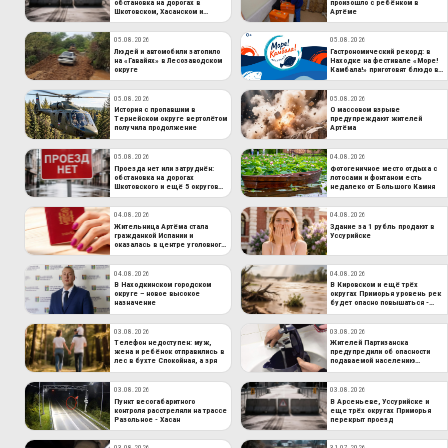
обстановка на дорогах в
произошло с ребёнком в
Шкотовском, Хасанском и
Артёме
других округах края
05.08.2026
05.08.2026
Людей и автомобили затопило
Гастрономический рекорд: в
на «Гавайях» в Лесозаводском
Находке на фестивале «Море!
округе
Камбала!» приготовят блюдо в
100-литровом казане
05.08.2026
05.08.2026
История с пропавшим в
О массовом взрыве
Тернейском округе вертолётом
предупреждают жителей
получила продолжение
Артёма
05.08.2026
04.08.2026
Проезда нет или затруднён:
Фотогеничное место отдыха с
обстановка на дорогах
лотосами и фонтаном есть
Шкотовского и ещё 5 округов
недалеко от Большого Камня
Приморья
04.08.2026
04.08.2026
Жительница Артёма стала
Здание за 1 рубль продают в
гражданкой Испании и
Уссурийске
оказалась в центре уголовного
дела
04.08.2026
04.08.2026
В Находкинском городском
В Кировском и ещё трёх
округе – новое высокое
округах Приморья уровень рек
назначение
будет опасно повышаться -
даты
03.08.2026
03.08.2026
Телефон недоступен: муж,
Жителей Партизанска
жена и ребёнок отправились в
предупредили об опасности
лес в бухте Спокойная, а зря
подаваемой населению
питьевой воды
03.08.2026
03.08.2026
Пункт весогабаритного
В Арсеньеве, Уссурийске и
контроля расстреляли на трассе
еще трёх округах Приморья
Разольное - Хасан
перекрыт проезд
03.08.2026
31.07.2026