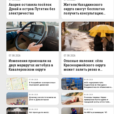
Авария оставила посёлок
Жители Находкинского
Дунай и остров Путятин без
округа смогут бесплатно
электричества
получить консультацию
опытного врача
07.08.2026
07.08.2026
Изменения произошли на
Опасные явления: сёла
двух маршрутах автобуса в
Красноармейского округа
Кавалеровском округе
может залить резко и
быстро
07.08.2026
06.08.2026
В Уссурийске в воскресенье
ФСБ задержало трёх
перекроют движение
подростков из Находки и
Владивостока по обвинению в
госизмене
06.08.2026
06.08.2026
Девочку унесло течением на
Роскошь тишины: Нарва -
реке в Дальнегорске
приморская бухта вдали от
городской суеты и без толп
туристов
06.08.2026
06.08.2026
Нет проезда по мосту:
На ИВЛ в реанимации: ЧП