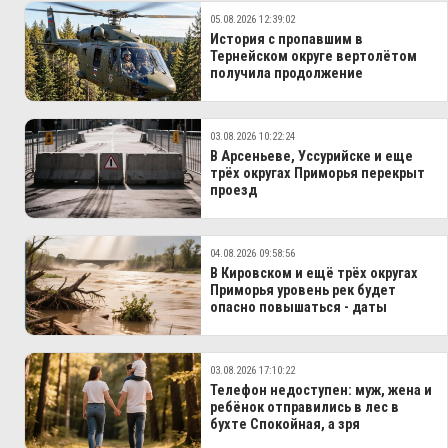
05.08.2026 12:39:02
История с пропавшим в
Тернейском округе вертолётом
получила продолжение
03.08.2026 10:22:24
В Арсеньеве, Уссурийске и еще
трёх округах Приморья перекрыт
проезд
04.08.2026 09:58:56
В Кировском и ещё трёх округах
Приморья уровень рек будет
опасно повышаться - даты
03.08.2026 17:10:22
Телефон недоступен: муж, жена и
ребёнок отправились в лес в
бухте Спокойная, а зря