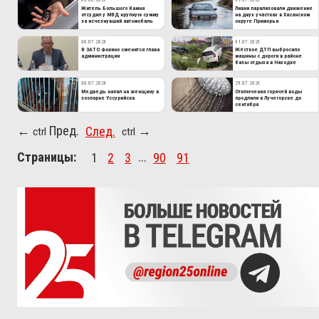
Житель Большого Камня
Ливни парализовали движение
отсудил у МВД крупную сумму
на двух участках в Хасанском
за исчезнувший автомобиль
округе Приморья
30.07.2026
31.07.2026
В ЗАТО Фокино сменится глава
Жёсткое ДТП выбросило
администрации
машины с дороги в районе
базы отдыха в Находке
30.07.2026
29.07.2026
Медведь напал на женщину в
Отключения горячей воды
зоопарке Уссурийска
продлили в Лучегорске до
сентября
Пред.
След.
←
→
ctrl
ctrl
Страницы:
1
2
3
...
90
91