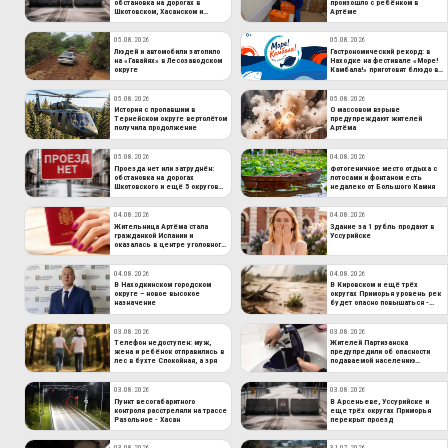
обстановка на дорогах в
произошло с ребёнком в
Шкотовском, Хасанском и
Артёме
других округах края
05.08.2026
05.08.2026
Людей и автомобили затопило
Гастрономический рекорд: в
на «Гавайях» в Лесозаводском
Находке на фестивале «Море!
округе
Камбала!» приготовят блюдо в
100-литровом казане
05.08.2026
05.08.2026
История с пропавшим в
О массовом взрыве
Тернейском округе вертолётом
предупреждают жителей
получила продолжение
Артёма
05.08.2026
04.08.2026
Проезда нет или затруднён:
Фотогеничное место отдыха с
обстановка на дорогах
лотосами и фонтаном есть
Шкотовского и ещё 5 округов
недалеко от Большого Камня
Приморья
04.08.2026
04.08.2026
Жительница Артёма стала
Здание за 1 рубль продают в
гражданкой Испании и
Уссурийске
оказалась в центре уголовного
дела
04.08.2026
04.08.2026
В Находкинском городском
В Кировском и ещё трёх
округе – новое высокое
округах Приморья уровень рек
назначение
будет опасно повышаться -
даты
03.08.2026
03.08.2026
Телефон недоступен: муж,
Жителей Партизанска
жена и ребёнок отправились в
предупредили об опасности
лес в бухте Спокойная, а зря
подаваемой населению
питьевой воды
03.08.2026
03.08.2026
Пункт весогабаритного
В Арсеньеве, Уссурийске и
контроля расстреляли на трассе
еще трёх округах Приморья
Разольное - Хасан
перекрыт проезд
03.08.2026
31.07.2026