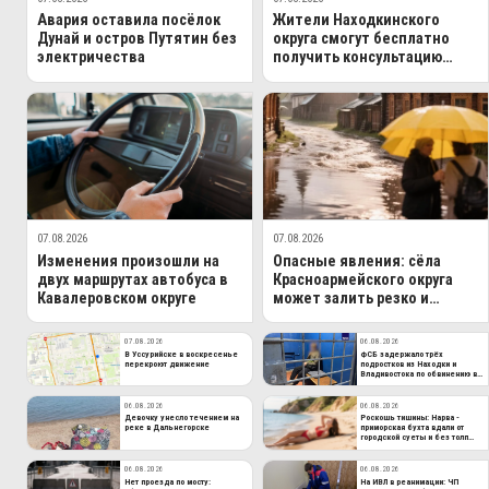
Авария оставила посёлок
Жители Находкинского
Дунай и остров Путятин без
округа смогут бесплатно
электричества
получить консультацию
опытного врача
07.08.2026
07.08.2026
Изменения произошли на
Опасные явления: сёла
двух маршрутах автобуса в
Красноармейского округа
Кавалеровском округе
может залить резко и
быстро
07.08.2026
06.08.2026
В Уссурийске в воскресенье
ФСБ задержало трёх
перекроют движение
подростков из Находки и
Владивостока по обвинению в
госизмене
06.08.2026
06.08.2026
Девочку унесло течением на
Роскошь тишины: Нарва -
реке в Дальнегорске
приморская бухта вдали от
городской суеты и без толп
туристов
06.08.2026
06.08.2026
Нет проезда по мосту:
На ИВЛ в реанимации: ЧП