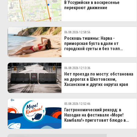
В Уссурийске в воскресенье
перекроют движение
06.08.2026 12:58:56
Роскошь тишины: Нарва -
приморская бухта вдали от
городской суеты и без толп
туристов
06.08.2026 12:13:36
Нет проезда по мосту: обстановка
на дорогах в Шкотовском,
Хасанском и других округах края
05.08.2026 12:52:46
Гастрономический рекорд: в
Находке на фестивале «Море!
Камбала!» приготовят блюдо в
100-литровом казане