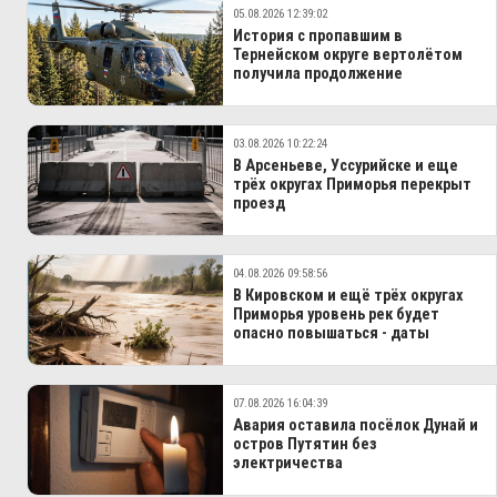
05.08.2026 12:39:02
История с пропавшим в
Тернейском округе вертолётом
получила продолжение
03.08.2026 10:22:24
В Арсеньеве, Уссурийске и еще
трёх округах Приморья перекрыт
проезд
04.08.2026 09:58:56
В Кировском и ещё трёх округах
Приморья уровень рек будет
опасно повышаться - даты
07.08.2026 16:04:39
Авария оставила посёлок Дунай и
остров Путятин без
электричества