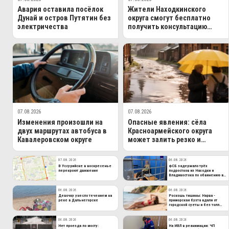
Авария оставила посёлок
Жители Находкинского
Дунай и остров Путятин без
округа смогут бесплатно
электричества
получить консультацию
опытного врача
07.08.2026
07.08.2026
Изменения произошли на
Опасные явления: сёла
двух маршрутах автобуса в
Красноармейского округа
Кавалеровском округе
может залить резко и
быстро
07.08.2026
06.08.2026
В Уссурийске в воскресенье
ФСБ задержало трёх
перекроют движение
подростков из Находки и
Владивостока по обвинению в
госизмене
06.08.2026
06.08.2026
Девочку унесло течением на
Роскошь тишины: Нарва -
реке в Дальнегорске
приморская бухта вдали от
городской суеты и без толп
туристов
06.08.2026
06.08.2026
Нет проезда по мосту:
На ИВЛ в реанимации: ЧП