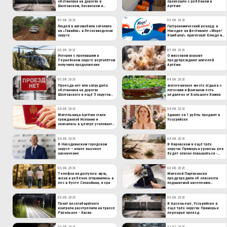
обстановка на дорогах в
произошло с ребёнком в
Шкотовском, Хасанском и
Артёме
других округах края
05.08.2026
05.08.2026
Людей и автомобили затопило
Гастрономический рекорд: в
на «Гавайях» в Лесозаводском
Находке на фестивале «Море!
округе
Камбала!» приготовят блюдо в
100-литровом казане
05.08.2026
05.08.2026
История с пропавшим в
О массовом взрыве
Тернейском округе вертолётом
предупреждают жителей
получила продолжение
Артёма
05.08.2026
04.08.2026
Проезда нет или затруднён:
Фотогеничное место отдыха с
обстановка на дорогах
лотосами и фонтаном есть
Шкотовского и ещё 5 округов
недалеко от Большого Камня
Приморья
04.08.2026
04.08.2026
Жительница Артёма стала
Здание за 1 рубль продают в
гражданкой Испании и
Уссурийске
оказалась в центре уголовного
дела
04.08.2026
04.08.2026
В Находкинском городском
В Кировском и ещё трёх
округе – новое высокое
округах Приморья уровень рек
назначение
будет опасно повышаться -
даты
03.08.2026
03.08.2026
Телефон недоступен: муж,
Жителей Партизанска
жена и ребёнок отправились в
предупредили об опасности
лес в бухте Спокойная, а зря
подаваемой населению
питьевой воды
03.08.2026
03.08.2026
Пункт весогабаритного
В Арсеньеве, Уссурийске и
контроля расстреляли на трассе
еще трёх округах Приморья
Разольное - Хасан
перекрыт проезд
03.08.2026
31.07.2026