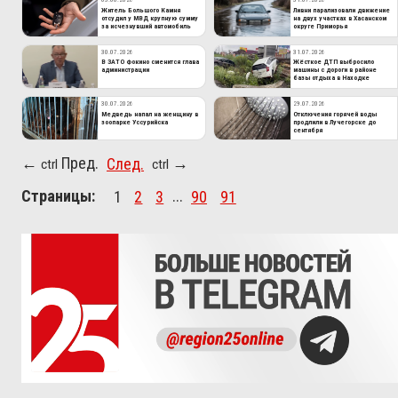
Житель Большого Камня
Ливни парализовали движение
отсудил у МВД крупную сумму
на двух участках в Хасанском
за исчезнувший автомобиль
округе Приморья
30.07.2026
31.07.2026
В ЗАТО Фокино сменится глава
Жёсткое ДТП выбросило
администрации
машины с дороги в районе
базы отдыха в Находке
30.07.2026
29.07.2026
Медведь напал на женщину в
Отключения горячей воды
зоопарке Уссурийска
продлили в Лучегорске до
сентября
Пред.
След.
←
→
ctrl
ctrl
Страницы:
1
2
3
...
90
91