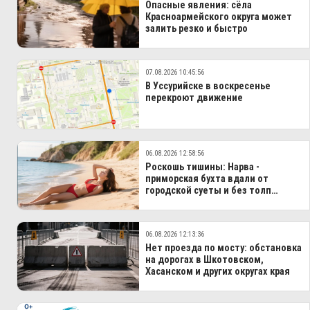
Опасные явления: сёла
Красноармейского округа может
залить резко и быстро
07.08.2026 10:45:56
В Уссурийске в воскресенье
перекроют движение
06.08.2026 12:58:56
Роскошь тишины: Нарва -
приморская бухта вдали от
городской суеты и без толп
туристов
06.08.2026 12:13:36
Нет проезда по мосту: обстановка
на дорогах в Шкотовском,
Хасанском и других округах края