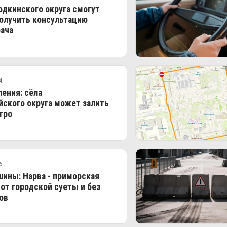
дкинского округа смогут
олучить консультацию
ача
4
ения: сёла
ского округа может залить
тро
6
ины: Нарва - приморская
 от городской суеты и без
ов