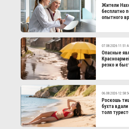
Жители Нахо
бесплатно п
опытного вр
07.08.2026 11:51:4
Опасные явл
Красноармей
резко и быс
06.08.2026 12:58:5
Роскошь тиш
бухта вдали
толп турист