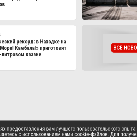
ов
6
еский рекорд: в Находке на
ВСЕ НОВ
Море! Камбала!» приготовят
-литровом казане
АЯ
НОВОСТИ
О НАС
КОНТАКТЫ
лях предоставления вам лучшего пользовательского опыта 
шаетесь с использованием нами cookie-файлов. Для получ