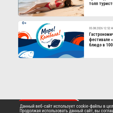
толп турист
05.08.2026 12:52:4
Гастрономич
фестивале «
блюдо в 100
ПОДАТЬ ОБЪЯВЛЕНИЕ
ГЛАВН
Данный веб-сайт использует cookie-файлы в це
Продолжая использовать данный сайт, вы согла