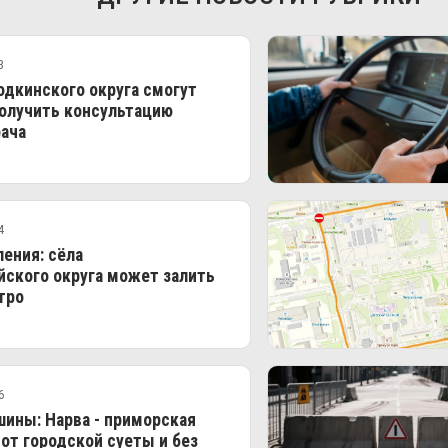
3
дкинского округа смогут
олучить консультацию
ача
4
ения: сёла
ского округа может залить
тро
6
ины: Нарва - приморская
 от городской суеты и без