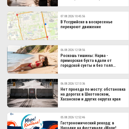
07.08.2026 10:45:56
В Уссурийске в воскресенье
перекроют движение
06.08.2026 12:58:56
Роскошь тишины: Нарва -
приморская бухта вдали от
городской суеты и без толп
туристов
06.08.2026 12:13:36
Нет проезда по мосту: обстановка
на дорогах в Шкотовском,
Хасанском и других округах края
05.08.2026 12:52:46
Гастрономический рекорд: в
Находке на фестивале «Море!