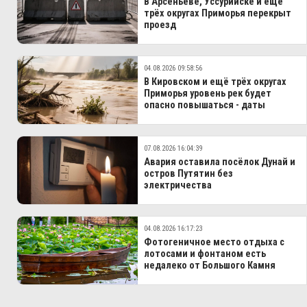
В Арсеньеве, Уссурийске и еще
трёх округах Приморья перекрыт
проезд
04.08.2026 09:58:56
В Кировском и ещё трёх округах
Приморья уровень рек будет
опасно повышаться - даты
07.08.2026 16:04:39
Авария оставила посёлок Дунай и
остров Путятин без
электричества
04.08.2026 16:17:23
Фотогеничное место отдыха с
лотосами и фонтаном есть
недалеко от Большого Камня