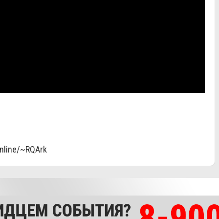
online/~RQArk