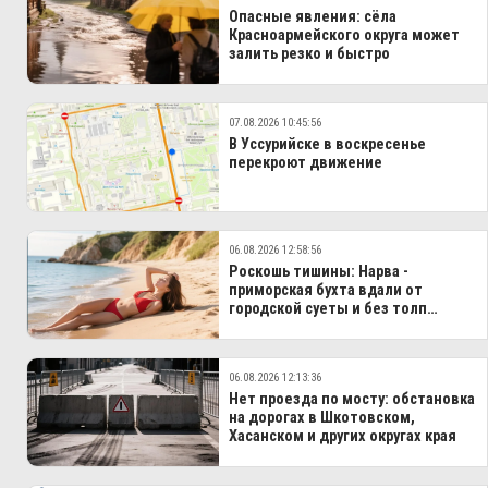
Опасные явления: сёла
Красноармейского округа может
залить резко и быстро
07.08.2026 10:45:56
В Уссурийске в воскресенье
перекроют движение
06.08.2026 12:58:56
Роскошь тишины: Нарва -
приморская бухта вдали от
городской суеты и без толп
туристов
06.08.2026 12:13:36
Нет проезда по мосту: обстановка
на дорогах в Шкотовском,
Хасанском и других округах края