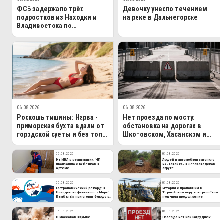
ФСБ задержало трёх
Девочку унесло течением
подростков из Находки и
на реке в Дальнегорске
Владивостока по
обвинению в госизмене
06.08.2026
06.08.2026
Роскошь тишины: Нарва -
Нет проезда по мосту:
приморская бухта вдали от
обстановка на дорогах в
городской суеты и без толп
Шкотовском, Хасанском и
туристов
других округах края
06.08.2026
05.08.2026
На ИВЛ в реанимации: ЧП
Людей и автомобили затопило
произошло с ребёнком в
на «Гавайях» в Лесозаводском
Артёме
округе
05.08.2026
05.08.2026
Гастрономический рекорд: в
История с пропавшим в
Находке на фестивале «Море!
Тернейском округе вертолётом
Камбала!» приготовят блюдо в
получила продолжение
100-литровом казане
05.08.2026
05.08.2026
О массовом взрыве
Проезда нет или затруднён: