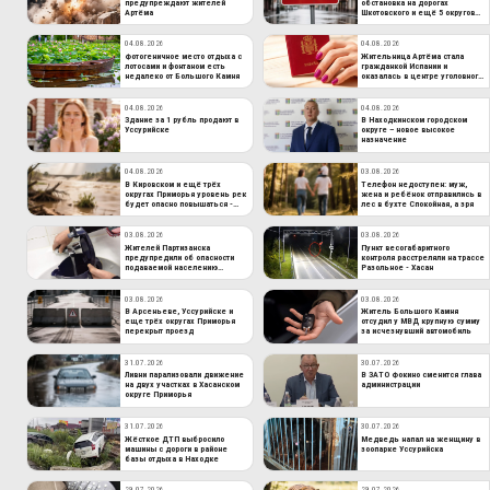
предупреждают жителей
обстановка на дорогах
Артёма
Шкотовского и ещё 5 округов
Приморья
04.08.2026
04.08.2026
Фотогеничное место отдыха с
Жительница Артёма стала
лотосами и фонтаном есть
гражданкой Испании и
недалеко от Большого Камня
оказалась в центре уголовного
дела
04.08.2026
04.08.2026
Здание за 1 рубль продают в
В Находкинском городском
Уссурийске
округе – новое высокое
назначение
04.08.2026
03.08.2026
В Кировском и ещё трёх
Телефон недоступен: муж,
округах Приморья уровень рек
жена и ребёнок отправились в
будет опасно повышаться -
лес в бухте Спокойная, а зря
даты
03.08.2026
03.08.2026
Жителей Партизанска
Пункт весогабаритного
предупредили об опасности
контроля расстреляли на трассе
подаваемой населению
Разольное - Хасан
питьевой воды
03.08.2026
03.08.2026
В Арсеньеве, Уссурийске и
Житель Большого Камня
еще трёх округах Приморья
отсудил у МВД крупную сумму
перекрыт проезд
за исчезнувший автомобиль
31.07.2026
30.07.2026
Ливни парализовали движение
В ЗАТО Фокино сменится глава
на двух участках в Хасанском
администрации
округе Приморья
31.07.2026
30.07.2026
Жёсткое ДТП выбросило
Медведь напал на женщину в
машины с дороги в районе
зоопарке Уссурийска
базы отдыха в Находке
29.07.2026
29.07.2026