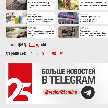
Отключения горячей воды
Тигра заметили в Находке там,
продлили в Лучегорске до
где летом едут тысячи туристов
сентября
30.07.2026
29.07.2026
Ни есть, ни пить: в
Полпред Юрий Трутнев
Лесозаводске бытовая химия
рассказал о деловой
стала причиной тяжёлых
программе ВЭФ-2026
последствий
29.07.2026
29.07.2026
Реки Уссури, Арсеньевка и не
Приморские учёные
только могут выйти из берегов
развенчали мифы о рыбе фугу
- даты
на берегу реки Партизанской
Пред.
След.
←
→
ctrl
ctrl
Страницы:
1
2
3
...
90
91