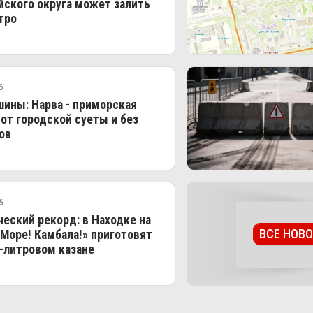
ского округа может залить
тро
6
ины: Нарва - приморская
 от городской суеты и без
ов
6
еский рекорд: в Находке на
ВСЕ НОВ
Море! Камбала!» приготовят
-литровом казане