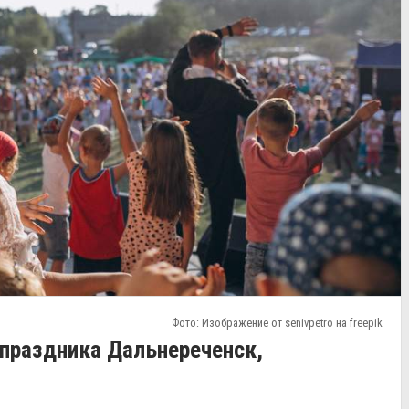
Фото: Изображение от senivpetro на freepik
праздника Дальнереченск,