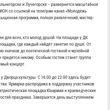
альнегорске и Лучегорске – развернется масштабное
ИОН со ссылкой на телеграм-канал «Молодёжь
сыщенная программа, полная развлечений, мастер-
я для всех, кто молод душой. На площади у ДК
лощадки, где каждый найдёт занятие по душе. От
ю значков до поэтической гостиной и музейной
е придётся никому. Особым гостем станет группа
емый концерт.
у Дворца культуры. С 16:00 до 22:00 здесь будет
ства. Ярмарка-распродажа в поддержку участников
 патриотическая площадка Юнармии и краеведческие
т гостей праздника. Завершится день выступлением