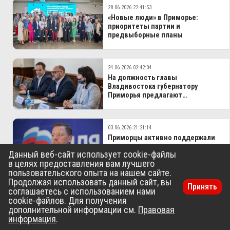
28.06.2026 22:41:53
«Новые люди» в Приморье:
приоритеты партии и
предвыборные планы
24.06.2026 02:42:04
На должность главы
Владивостока губернатору
Приморья предлагают
кандидатуру Константина
Шестакова
03.06.2026 21:21:14
Приморцы активно поддержали
кандидатов на предварительном
Данный веб-сайт использует cookie-файлы
голосовании «Единой России»
в целях предоставления вам лучшего
пользовательского опыта на нашем сайте.
Продолжая использовать данный сайт, вы
Принять
соглашаетесь с использованием нами
cookie-файлов. Для получения
ВСЕ НОВОСТИ РАЗДЕЛА ПОЛИТИКА
дополнительной информации см.
Правовая
информация
.