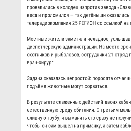
провалились в колодец напротив завода «Сла
веса и проломился — так детёныши оказались
телерадиокомпания 25 РЕГИОН со ссылкой на 
Местные жители заметили неладное, услышав и
диспетчерскую администрации. На место сро
охотников и рыболовов, сотрудники 21 отряд 
врач‑хирург.
Задача оказалась непростой: поросята отчаянн
подъёме животные могут сорваться.
В результате слаженных действий двоих кабаня
естественную среду обитания. С третьим малы
сливную трубу, и выманить его сразу не получ
чтобы он сам вышел на приманку, а затем забл