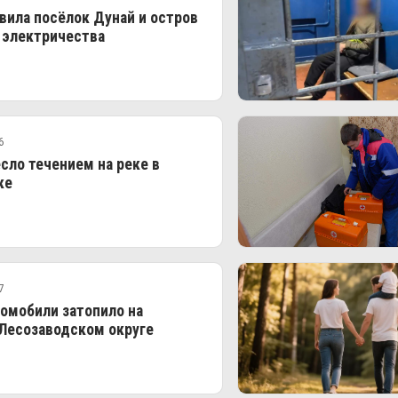
вила посёлок Дунай и остров
 электричества
6
сло течением на реке в
ке
7
омобили затопило на
 Лесозаводском округе