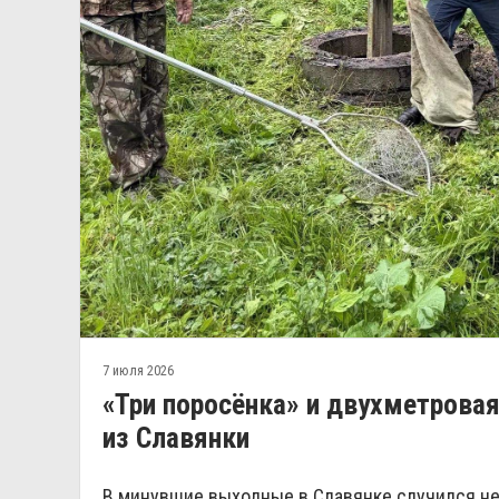
7 июля 2026
«Три поросёнка» и двухметровая
из Славянки
В минувшие выходные в Славянке случился не