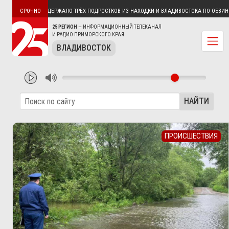
НИЕ
ФСБ ЗАДЕРЖАЛО ТРЁХ ПОДРОСТКОВ ИЗ НАХОДКИ И ВЛАДИВОСТОКА ПО ОБВИНЕНИ
СРОЧНО
25 РЕГИОН
— ИНФОРМАЦИОННЫЙ ТЕЛЕКАНАЛ
И РАДИО ПРИМОРСКОГО КРАЯ
ВЛАДИВОСТОК
НАЙТИ
ПРОИСШЕСТВИЯ