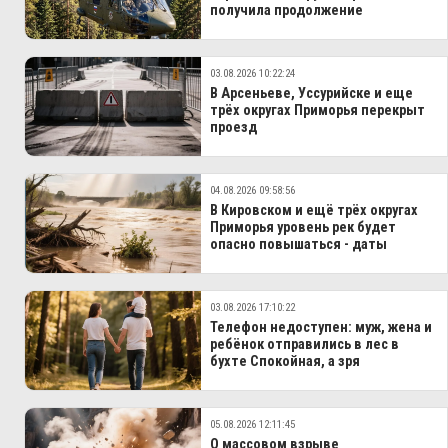
получила продолжение
03.08.2026 10:22:24
В Арсеньеве, Уссурийске и еще
трёх округах Приморья перекрыт
проезд
04.08.2026 09:58:56
В Кировском и ещё трёх округах
Приморья уровень рек будет
опасно повышаться - даты
03.08.2026 17:10:22
Телефон недоступен: муж, жена и
ребёнок отправились в лес в
бухте Спокойная, а зря
05.08.2026 12:11:45
О массовом взрыве