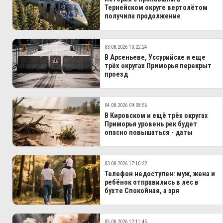
Тернейском округе вертолётом
получила продолжение
03.08.2026 10:22:24
В Арсеньеве, Уссурийске и еще
трёх округах Приморья перекрыт
проезд
04.08.2026 09:58:56
В Кировском и ещё трёх округах
Приморья уровень рек будет
опасно повышаться - даты
03.08.2026 17:10:22
Телефон недоступен: муж, жена и
ребёнок отправились в лес в
бухте Спокойная, а зря
05.08.2026 12:11:45