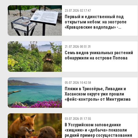
23.07.2026 02:17:47
Первый и единственный под
открытым небом: на экотропе
«Кравцовские водопады» -
нововведение
21.07.2026 00:51:31
Семь видов уникальных растений
обнаружили на острове Попова
05.07.2026 10:42:58
Пляжи в Триозёрье, Ливадии и
Хасанском округе уже прошли
«фейс‑контроль» от Минтуризма
03.07.2026 01:17:55
В Уссурийском заповеднике
«хищник» и «добыча» показали
редкий пример сосуществования