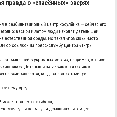
ая правда о «спасённых» зверях
л в реабилитационный центр косулёнка — сейчас его
жегодно: весной и летом люди находят детёнышей
 из естественной среды. Но такая «помощь» часто
Н со ссылкой на пресс-службу Центра «Тигр».
вляют малышей в укромных местах, например, в траве
ечь хищников. Детёныши затаиваются и остаются
егда возвращаются, когда опасность минует.
осит ему вред:
й может привести к гибели;
еческая еда и корма для домашних питомцев