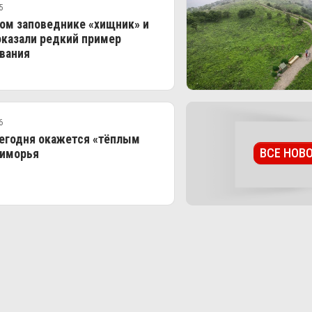
5
ом заповеднике «хищник» и
оказали редкий пример
вания
6
сегодня окажется «тёплым
ВСЕ НОВ
риморья