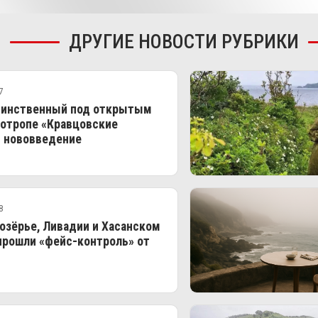
ДРУГИЕ НОВОСТИ РУБРИКИ
7
динственный под открытым
котропе «Кравцовские
- нововведение
8
озёрье, Ливадии и Хасанском
прошли «фейс‑контроль» от