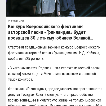
16 ноября 2024
Конкурс Всероссийского фестиваля
авторской песни «Гринландия» будет
посвящен 80-летнему юбилею Великой
Победы
Стартовал традиционный заочный конкурс Всероссийского
фестиваля авторской песни «Гринландия» им. И.Д. Кобзона,
сообщает «25 регион».
«С чего начинается Родина» – эта строчка известной песни
из кинофильма «Щит и Меч» стала названием и основной
темой конкурса.
Фестиваль «Гринландия», председателем которого является
депутат Госдумы Олег Валенчук, – это яркое событие,
прочно вошедшее в культурную жизнь не только Кировской
области, но и всей страны. Его истоки уходят в далекие 80-е