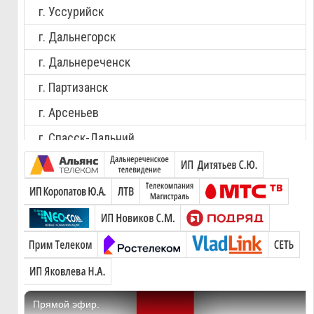
г. Уссурийск
г. Дальнегорск
г. Дальнереченск
г. Партизанск
г. Арсеньев
г. Спасск-Дальний
г. Большой Камень
с. Анучино, Анучинский район
пгт.Рудная Пристань, Дальнегорский район
с.Краснореченский, Дальнегорский район
пгт. Каменка, Дальнегорский район
с. Сержантово, Дальнегорский район