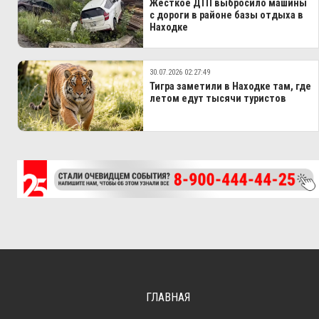
п-ов Де-Фриз, Надеждинский район
Жёсткое ДТП выбросило машины
с дороги в районе базы отдыха в
с. Покровка, Октябрьский район
Находке
с. Чернятино, Октябрьский район
30.07.2026 02:27:49
с. Новогеоргиевка, Октябрьский район
Тигра заметили в Находке там, где
летом едут тысячи туристов
с. Полтавка, Октябрьский район
с.Фадеевка, Октябрьский район
п.Ольга, Ольгинский район
с. Ракушка (Веселый Яр), Ольгинский район
с. Тимофеевка, Ольгинский район
с.Милоградово, Ольгинский район
с. Фурманово, Ольгинский район
с.Моряк-Рыболов, Ольгинский район
ГЛАВНАЯ
п. Пограничный, Пограничный район