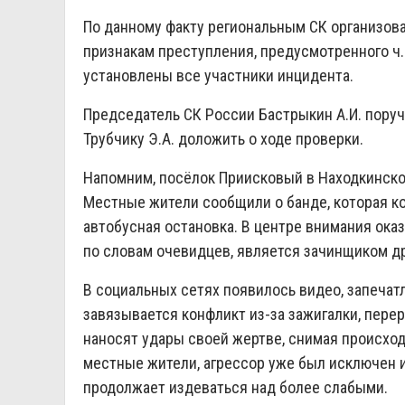
По данному факту региональным СК организов
признакам преступления, предусмотренного ч. 
установлены все участники инцидента.
Председатель СК России Бастрыкин А.И. пору
Трубчику Э.А. доложить о ходе проверки.
Напомним, посёлок Приисковый в Находкинско
Местные жители сообщили о банде, которая ко
автобусная остановка. В центре внимания ока
по словам очевидцев, является зачинщиком др
В социальных сетях появилось видео, запечатл
завязывается конфликт из-за зажигалки, пере
наносят удары своей жертве, снимая происхо
местные жители, агрессор уже был исключен 
продолжает издеваться над более слабыми.