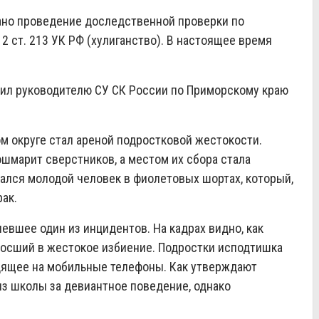
ано проведение доследственной проверки по
2 ст. 213 УК РФ (хулиганство). В настоящее время
чил руководителю СУ СК России по Приморскому краю
м округе стал ареной подростковой жестокости.
шмарит сверстников, а местом их сбора стала
зался молодой человек в фиолетовых шортах, который,
ак.
евшее один из инцидентов. На кадрах видно, как
росший в жестокое избиение. Подростки исподтишка
дящее на мобильные телефоны. Как утверждают
из школы за девиантное поведение, однако