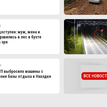
2
оступен: муж, жена и
равились в лес в бухте
а зря
0
П выбросило машины с
ВСЕ НОВОС
йоне базы отдыха в Находке